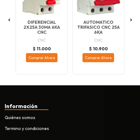
DIFERENCIAL
AUTOMATICO
KA
2X25A 30MA 6KA
TRIFASICO CNC 25A
4
CNC
6KA
CNC
CNC
$ 11.000
$ 10.900
Comprar Ahora
Comprar Ahora
Información
Quiénes somos
Termino y condiciones