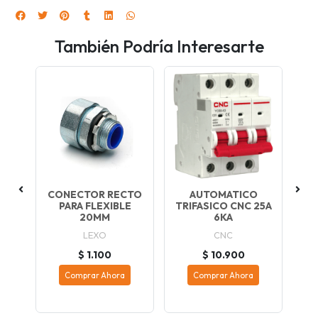
También Podría Interesarte
O
CONECTOR RECTO
AUTOMATICO
FU
C
PARA FLEXIBLE
TRIFASICO CNC 25A
1
20MM
6KA
LEXO
CNC
$ 1.100
$ 10.900
Comprar Ahora
Comprar Ahora