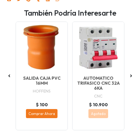
También Podría Interesarte
O
SALIDA CAJA PVC
AUTOMATICO
2A
16MM
TRIFASICO CNC 32A
B
6KA
HOFFENS
CNC
$ 100
$ 10.900
Comprar Ahora
Agotado