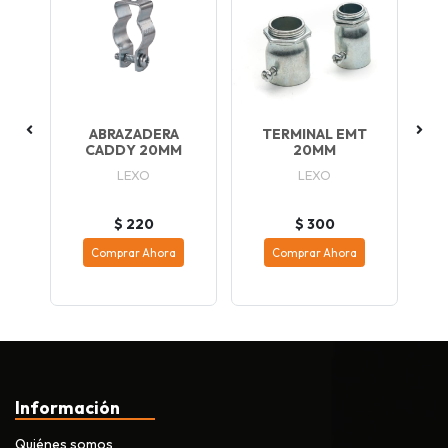
ED
ABRAZADERA
TERMINAL EMT
C
CADDY 20MM
20MM
LEXO
LEXO
$ 220
$ 300
Comprar Ahora
Comprar Ahora
Información
Quiénes somos