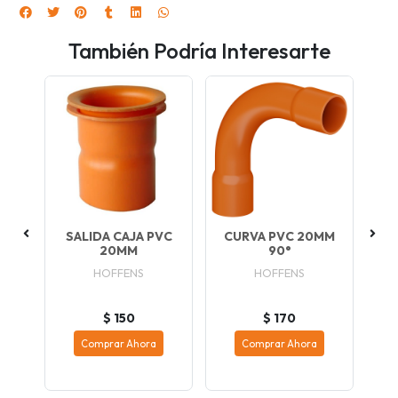
También Podría Interesarte
MM
SALIDA CAJA PVC
CURVA PVC 20MM
S
20MM
90°
ICO
HOFFENS
HOFFENS
$ 150
$ 170
Comprar Ahora
Comprar Ahora
re