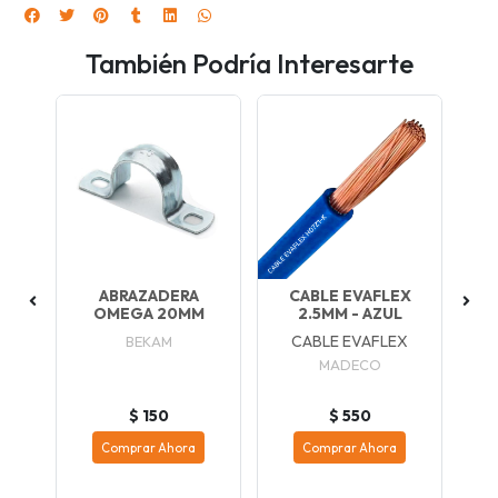
También Podría Interesarte
X
ABRAZADERA
CABLE EVAFLEX
OMEGA 20MM
2.5MM - AZUL
2
X
CABLE EVAFLEX
BEKAM
MADECO
$ 150
$ 550
Comprar Ahora
Comprar Ahora
re