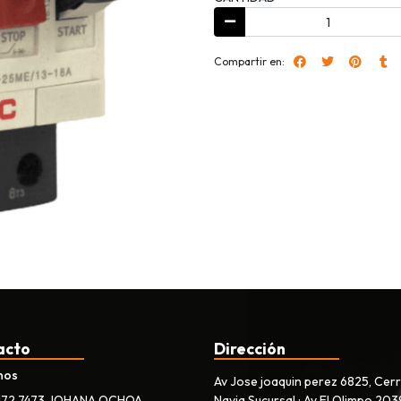
Compartir en:
acto
Dirección
nos
Av Jose joaquin perez 6825, Cer
172 7473 JOHANA OCHOA
Navia Sucursal : Av El Olimpo 203