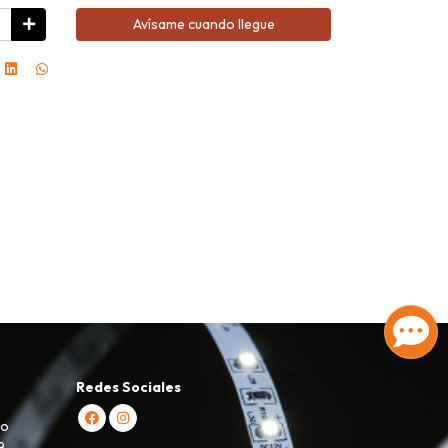
Avísame cuando llegue
Redes Sociales
ro
9,