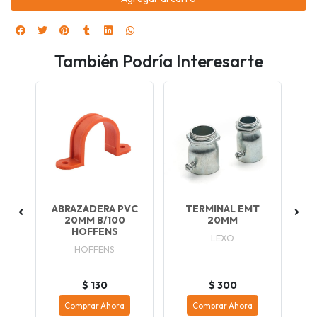
También Podría Interesarte
X
ABRAZADERA PVC
TERMINAL EMT
S
20MM B/100
20MM
HOFFENS
X
LEXO
HOFFENS
$ 130
$ 300
Comprar Ahora
Comprar Ahora