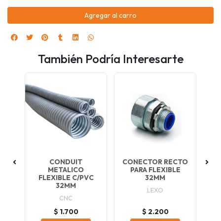
Agregar al carro
También Podría Interesarte
O
CONDUIT
CONECTOR RECTO
T
XO
METALICO
PARA FLEXIBLE
FLEXIBLE C/PVC
32MM
32MM
LEXO
CNC
$ 1.700
$ 2.200