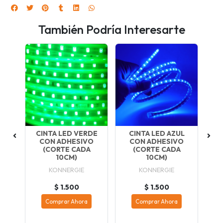
También Podría Interesarte
-10
CINTA LED VERDE
CINTA LED AZUL
C
N
CON ADHESIVO
CON ADHESIVO
2X
RTE
(CORTE CADA
(CORTE CADA
10CM)
10CM)
KONNERGIE
KONNERGIE
$ 1.500
$ 1.500
Comprar Ahora
Comprar Ahora
*