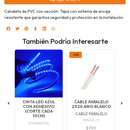
Canaleta de PVC con sección. Tapa con sistema de encaje
resistente que garantiza seguridad y protección en la instalación.
También Podría Interesarte
-10%
CINTA LED AZUL
CABLE PARALELO
P
8W
CON ADHESIVO
2X20 AWG BLANCO
(CORTE CADA
CABLE PARALELO
10CM)
MADECO
KONNERGIE
$ 500