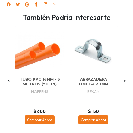
También Podría Interesarte
ED
TUBO PVC 16MM - 3
ABRAZADERA
K
METROS (50 UN)
OMEGA 20MM
HOFFENS
BEKAM
$ 600
$ 150
Comprar Ahora
Comprar Ahora