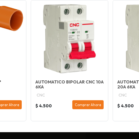
°
AUTOMATICO BIPOLAR CNC 10A
AUTOMATI
6KA
20A 6KA
CNC
CNC
prar Ahora
Comprar Ahora
$ 4.500
$ 4.500