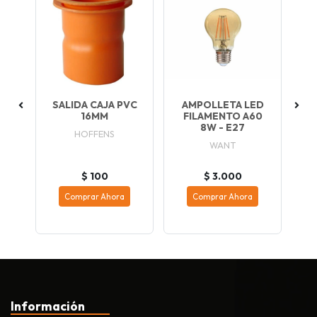
SALIDA CAJA PVC
AMPOLLETA LED
OR
16MM
FILAMENTO A60
3
K
8W - E27
HOFFENS
LE
WANT
$ 100
$ 3.000
Comprar Ahora
Comprar Ahora
Información