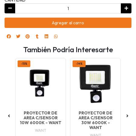
Agregar al carro
También Podría Interesarte
-15%
-14%
-10
ED
PROYECTOR DE
PROYECTOR DE
P
 -
AREA C/SENSOR
AREA C/SENSOR
10W 6000K - WANT
30W 6000K -
WANT
WANT
WANT