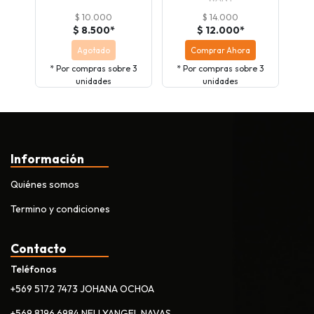
$ 10.000
$ 14.000
$ 8.500*
$ 12.000*
Agotado
Comprar Ahora
* Por compras sobre 3
* Por compras sobre 3
* 
unidades
unidades
Información
Quiénes somos
Termino y condiciones
Contacto
Teléfonos
+569 5172 7473 JOHANA OCHOA
+569 8196 6984 NELLYANGEL NAVAS