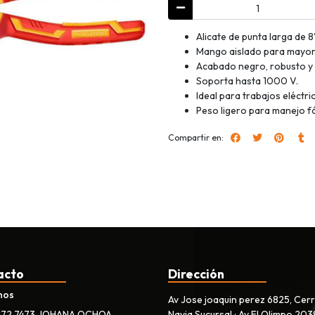
Alicate de punta larga de 
Mango aislado para mayor
Acabado negro, robusto y
Soporta hasta 1000 V.
Ideal para trabajos eléctri
Peso ligero para manejo fá
Compartir en:
acto
Dirección
nos
Av Jose joaquin perez 6825, Cer
172 7473 JOHANA OCHOA
Navia Sucursal : Av El Olimpo 203