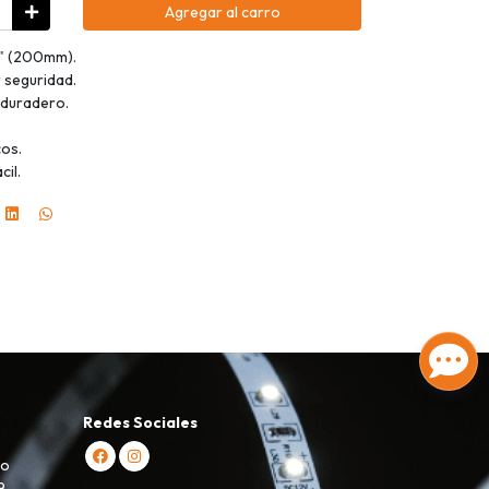
Agregar al carro
8" (200mm).
 seguridad.
 duradero.
cos.
cil.
Redes Sociales
ro
9,